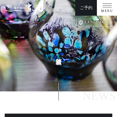
ご予約
MENU
LANGUAGE
TOP
周辺観光
客室
交通アクセス
温泉
慶事/法事
お料理
団体プラン/日帰りプラン
館内施設
ウエディング
よくある質問
お問い合わせ
NEWS
安心・安全への取り組み
新着情報
プライバシーポリシー/宿泊約款/オンライン規約