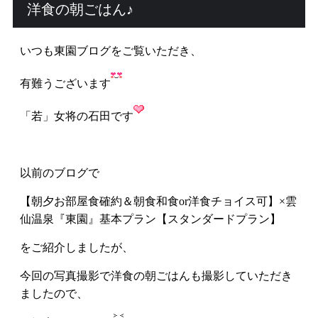
洋食の朝ごはん♪
公式HPからの
5
%off
ご予約は全プラン
いつも東園ブログをご覧いただき、
有難うございます
RESERVATION
「若」女将の石田です
宿泊プラン一覧・ご予約
客室タイプから予約
以前のブログ
で
空室状況
【朝夕お部屋食確約＆朝食和食or洋食チョイス可】×雲
仙温泉『東園』基本プラン【スタンダードプラン】
ご予約確認・キャンセル
をご紹介しましたが、
お電話でのお問い合わせ
今回の写真撮影で洋食の朝ごはんも撮影していただき
ましたので、
0957-73-2588
(9:00 - 12:00、13:00 - 19:00)