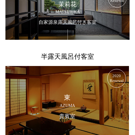
Renewal
茉莉花
MATSURIKA
自家源泉露天風呂付き客室
半露天風呂付客室
2020
Renewal
東
AZUMA
貴賓室