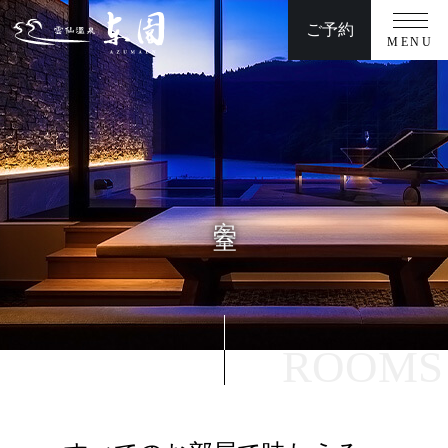
ご予約
MENU
TOP
周辺観光
客室
交通アクセス
温泉
慶事/法事
お料理
団体プラン
客 室
館内施設
ウエディング
よくある質問
お問い合わせ
ROOMS
安心・安全への取り組み
新着情報
プライバシーポリシー/宿泊約款/オンライン規約