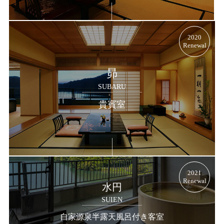
2020
Renewal
昴
SUBARU
貴賓室
2021
Renewal
水円
SUIEN
自家源泉半露天風呂付き客室