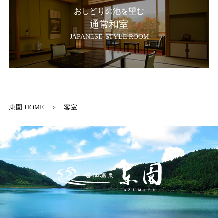
おしどりの池を望む
通常和室
JAPANESE-STYLE ROOM
東園 HOME
客室