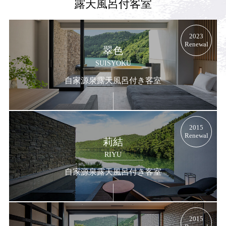
露天風呂付客室
2023
Renewal
翠色
SUISYOKU
自家源泉露天風呂付き客室
2015
Renewal
莉結
RIYU
自家源泉露天風呂付き客室
2015