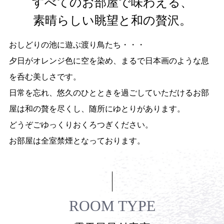
すべてのお部屋で味わえる、
素晴らしい眺望と和の贅沢。
公式HPからの
5
%off
ご予約は全プラン
おしどりの池に遊ぶ渡り鳥たち・・・
夕日がオレンジ色に空を染め、まるで日本画のような息
RESERVATION
を呑む美しさです。
宿泊プラン一覧・ご予約
日常を忘れ、悠久のひとときを過ごしていただけるお部
屋は和の贅を尽くし、随所にゆとりがあります。
客室タイプから予約
どうぞごゆっくりおくろつぎください。
空室状況
お部屋は全室禁煙となっております。
ご予約確認・キャンセル
お電話でのお問い合わせ
ROOM TYPE
0957-73-2588
(9:00 - 12:00、13:00 - 19:00)