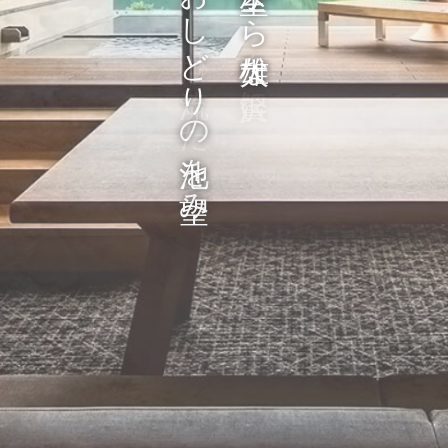
美食を心ゆくまで
ミシュランガイド掲載の
おしどりの池を望み
全室から雄大な
安心・安全への取り組み
和のリゾート旅館 東園
雲仙の大自然に佇む
極上の時を愉しむ
巧みの技で仕上げ
極上の湯あみ
自然の借景と共に
雲仙 島原の旬素材を
時と共に変化する
掛け流した温泉
自家源泉を贅沢に
新着情報
プライバシーポリシー/宿泊約款/オン
RESERVATION
宿泊プラン一覧・ご予約
空室状況
お電話でのお問い合わせ
0957-73-2588
(9:00 - 12:00、13:00 - 19:00)