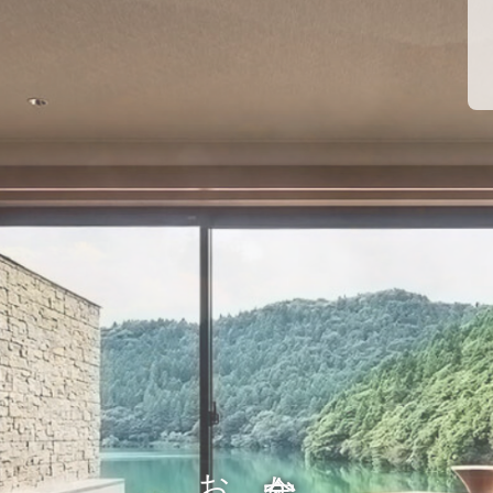
温泉
お料理
館内施設/日本庭園
慶事
TOP
客室
温泉
慶
お料理
館内施設
よくある質問
お問い合わせ