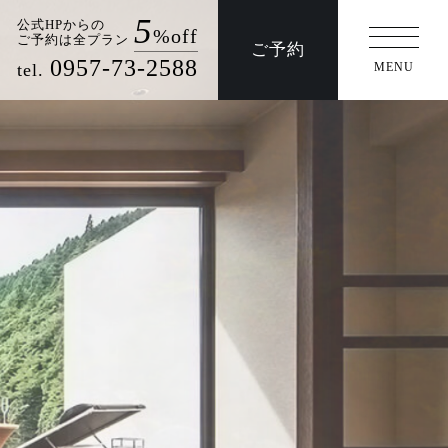
5
公式HPからの
%off
ご予約は全プラン
ご予約
/法事
交通アクセス
0957-73-2588
tel.
MENU
周辺観光
交通アクセス
事/法事
団体プラン
ウエディング