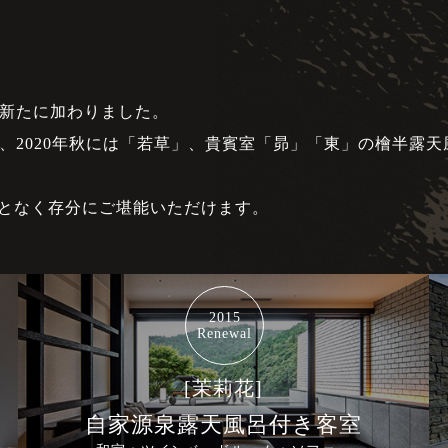
が新たに加わりました。
、2020年秋には「若草」、貴賓室「昴」「東」の檜半露天
となく存分にご堪能いただけます。
2015
Renewal
[茉莉花]
自家源泉露天風呂付き客室