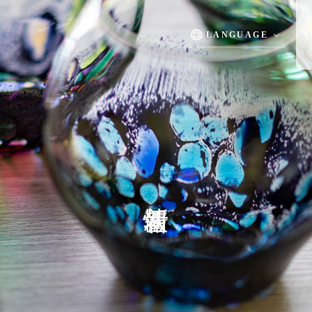
温泉
お料理
館内施設/日本庭園
慶事
LANGUAGE
TOP
客室
温泉
慶
お料理
新着情報
館内施設
よくある質問
お問い合わせ