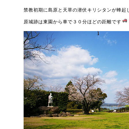
禁教初期に島原と天草の潜伏キリシタンが蜂起
原城跡は東園から車で３０分ほどの距離です