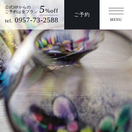
5
公式HPからの
%off
ご予約は全プラン
ご予約
/法事
交通アクセス
0957-73-2588
tel.
MENU
周辺観光
交通アクセス
事/法事
団体プラン/日帰りプラン
ウエディング