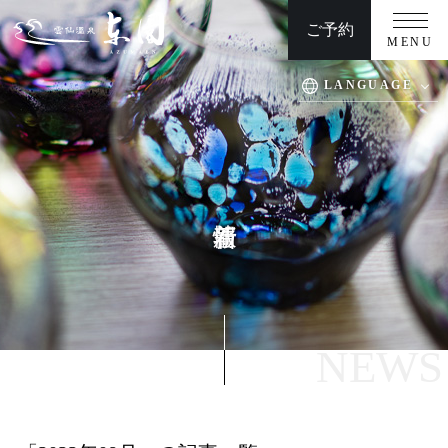
ご予約
MENU
LANGUAGE
TOP
周辺観光
客室
交通アクセス
温泉
慶事/法事
お料理
団体プラン/日帰りプラン
館内施設
ウエディング
よくある質問
お問い合わせ
NEWS
安心・安全への取り組み
新着情報
プライバシーポリシー/宿泊約款/オンライン規約