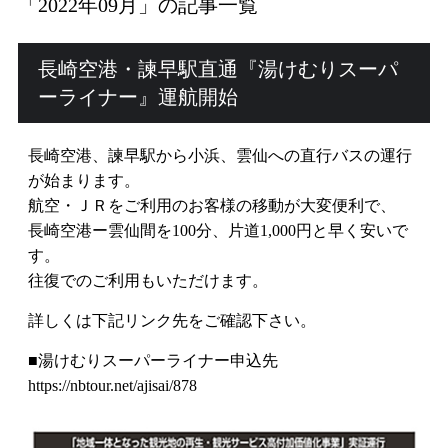
「2022年09月」の記事一覧
公式HPからの
5
%off
長崎空港・諫早駅直通『湯けむりスーパ
ご予約は全プラン
ーライナー』運航開始
RESERVATION
長崎空港、諫早駅から小浜、雲仙への直行バスの運行
宿泊プラン一覧・ご予約
が始まります。
航空・ＪＲをご利用のお客様の移動が大変便利で、
客室タイプから予約
長崎空港ー雲仙間を100分、片道1,000円と早く安いで
す。
空室状況
往復でのご利用もいただけます。
ご予約確認・キャンセル
詳しくは下記リンク先をご確認下さい。
■湯けむりスーパーライナー申込先
https://nbtour.net/ajisai/878
お電話でのお問い合わせ
0957-73-2588
(9:00 - 12:00、13:00 - 19:00)