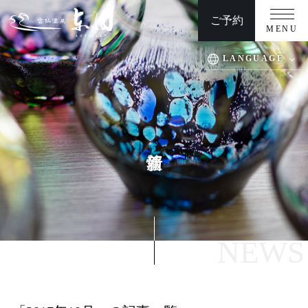
ご予約
MENU
LANGUAGE
TOP
周辺観光
客室
交通アクセス
温泉
慶事/法事
お料理
団体プラン/日帰りプラン
館内施設
ウエディング
よくある質問
お問い合わせ
NEWS
安心・安全への取り組み
新着情報
プライバシーポリシー/宿泊約款/オンライン規約