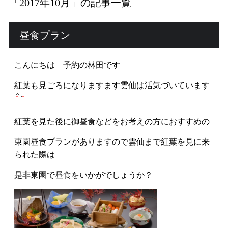
「2017年10月」の記事一覧
公式HPからの
5
%off
昼食プラン
ご予約は全プラン
こんにちは 予約の林田です
RESERVATION
紅葉も見ごろになりますます雲仙は活気づいています
宿泊プラン一覧・ご予約
客室タイプから予約
紅葉を見た後に御昼食などをお考えの方におすすめの
空室状況
東園昼食プランがありますので雲仙まで紅葉を見に来
られた際は
ご予約確認・キャンセル
是非東園で昼食をいかがでしょうか？
お電話でのお問い合わせ
0957-73-2588
(9:00 - 12:00、13:00 - 19:00)