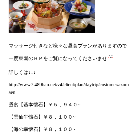
ENGLISH
簡体字
繁体字
한국어
マッサージ付きなど様々な昼食プランがありますので
一度東園のＨＰをご覧になってくださいませ
詳しくは↓↓↓
http://www7.489ban.net/v4/client/plan/daytrip/customer/azum
aen
昼食【基本懐石】￥５，９４０~
【雲仙牛懐石】￥８，１００~
【海の幸懐石】￥８，１００~