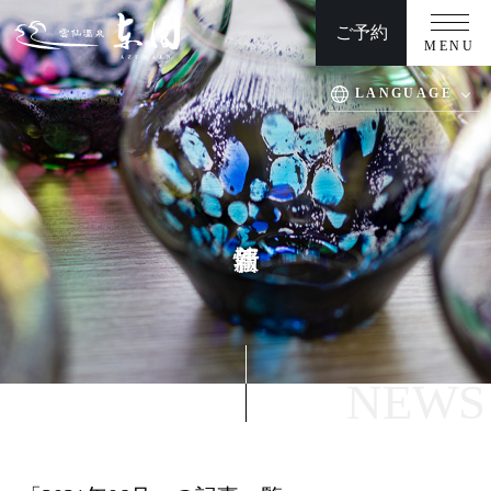
ご予約
MENU
LANGUAGE
TOP
周辺観光
客室
交通アクセス
温泉
慶事/法事
お料理
団体プラン/日帰りプラン
館内施設
ウエディング
よくある質問
お問い合わせ
NEWS
安心・安全への取り組み
新着情報
プライバシーポリシー/宿泊約款/オンライン規約