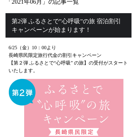
「2021年06月」の記事一覧
公式HPからの
5
%off
第2弾 ふるさとで‟心呼吸”の旅 宿泊割引
ご予約は全プラン
キャンペーンが始まります！
RESERVATION
6/25（金）10：00より
宿泊プラン一覧・ご予約
長崎県民限定旅行代金の割引キャンペーン
【第２弾 ふるさとで“心呼吸” の旅】の受付が
スタート
客室タイプから予約
いたします。
空室状況
ご予約確認・キャンセル
お電話でのお問い合わせ
0957-73-2588
(9:00 - 12:00、13:00 - 19:00)