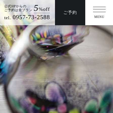
5
公式HPからの
%off
ご予約は全プラン
ご予約
/法事
交通アクセス
0957-73-2588
tel.
MENU
周辺観光
交通アクセス
事/法事
団体プラン/日帰りプラン
ウエディング