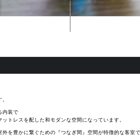
安心・安全への取り組み
新着情報
プライバシーポリシー/宿泊約款/オン
RESERVATION
宿泊プラン一覧・ご予約
空室状況
す。
お電話でのお問い合わせ
0957-73-2588
る内装で
(9:00 - 12:00、13:00 - 19:00)
マットレスを配した和モダンな空間になっています。
室外を豊かに繋ぐための『つなぎ間』空間が特徴的な客室