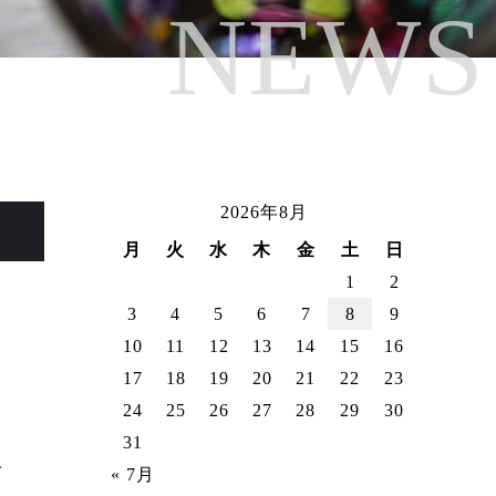
NEWS
ライン規約
2026年8月
客室タイプから予約
月
火
水
木
金
土
日
ご予約確認・キャンセル
1
2
3
4
5
6
7
8
9
10
11
12
13
14
15
16
ENGLISH
簡体字
17
18
19
20
21
22
23
繁体字
한국어
24
25
26
27
28
29
30
31
で
« 7月