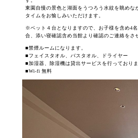
す。
東園自慢の景色と湖面をうつろう水紋を眺めな
タイムをお愉しみいただけます。
※ベット４台となりますので、お子様を含め4
合、添い寝確認含め当館より確認のご連絡をさ
■禁煙ルームになります。
■フェイスタオル、バスタオル、ドライヤー
■加湿器、除湿機は貸出サービスを行っており
■Wi-fi 無料