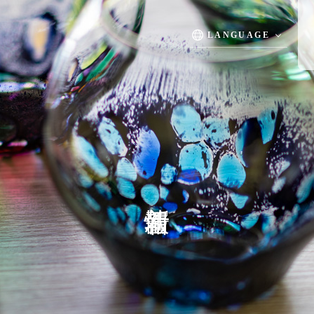
温泉
お料理
館内施設/日本庭園
慶事
LANGUAGE
TOP
客室
温泉
慶
お料理
新着情報
館内施設
よくある質問
お問い合わせ